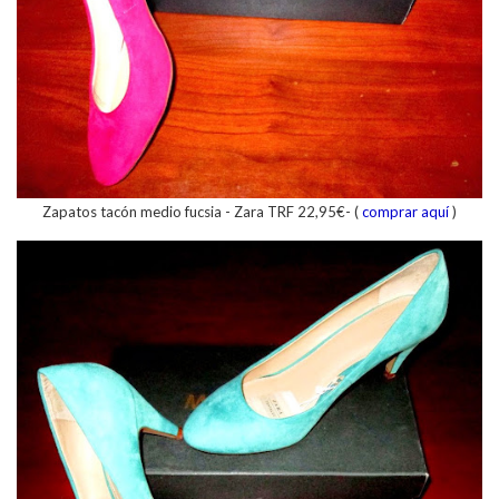
Zapatos tacón medio fucsia - Zara TRF 22,95€- (
comprar aquí
)