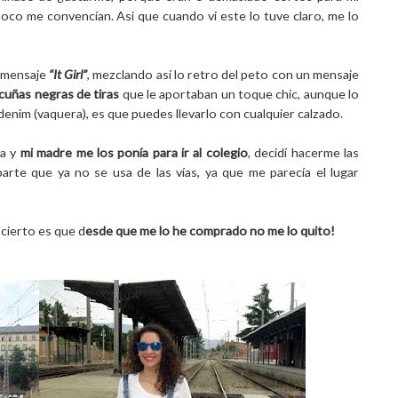
oco me convencían. Asi que cuando vi este lo tuve claro, me lo
 mensaje
“It Girl”
, mezclando así lo retro del peto con un mensaje
cuñas negras de tiras
que le aportaban un toque chic, aunque lo
denim (vaquera), es que puedes llevarlo con cualquier calzado.
ña y
mi madre me los ponía para ir al colegio
, decidí hacerme las
 parte que ya no se usa de las vías, ya que me parecía el lugar
 cierto es que d
esde que me lo he comprado no me lo quito!