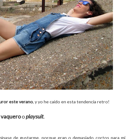
uror este verano
, y yo he caído en esta tendencia retro!
 vaquero
o
playsuit
.
inase de gustarme, porque eran o demasiado cortos para mi