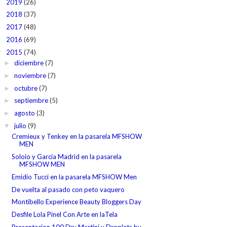
2019
(26)
►
2018
(37)
►
2017
(48)
►
2016
(69)
►
2015
(74)
▼
diciembre
(7)
►
noviembre
(7)
►
octubre
(7)
►
septiembre
(5)
►
agosto
(3)
►
julio
(9)
▼
Cremieux y Tenkey en la pasarela MFSHOW
MEN
Soloio y Garcia Madrid en la pasarela
MFSHOW MEN
Emidio Tucci en la pasarela MFSHOW Men
De vuelta al pasado con peto vaquero
Montibello Experience Beauty Bloggers Day
Desfile Lola Pinel Con Arte en laTela
Presentacion 100 Dry Martini y Droplets by