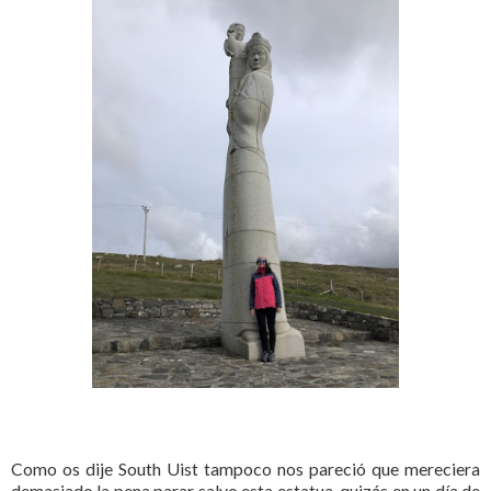
Como os dije South Uist tampoco nos pareció que mereciera
demasiado la pena parar salvo esta estatua, quizás en un día de