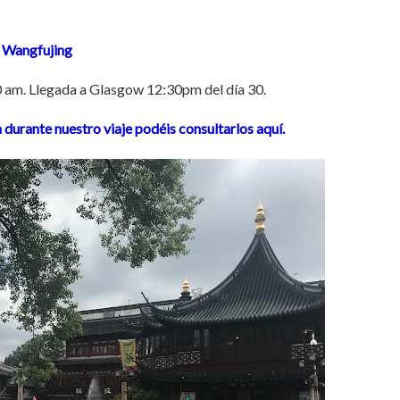
 Wangfujing
40 am. Llegada a Glasgow 12:30pm del día 30.
durante nuestro viaje podéis consultarlos aquí.