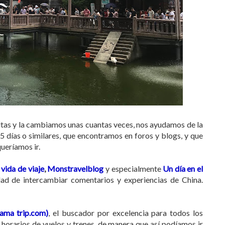
eltas y la cambiamos unas cuantas veces, nos ayudamos de la
 15 días o similares, que encontramos en foros y blogs, y que
ueríamos ir.
vida de viaje
,
Monstravelblog
y especialmente
Un día en el
dad de intercambiar comentarios y experiencias de China.
lama trip.com)
, el buscador por excelencia para todos los
s horarios de vuelos y trenes, de manera que así podíamos ir