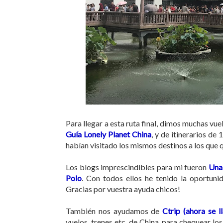
Para llegar a esta ruta final, dimos muchas vu
Guía Lonely Planet
China
, y de itinerarios de
habían visitado los mismos destinos a los que q
Los blogs imprescindibles para mi fueron
Una 
Polo
. Con todos ellos he tenido la oportuni
Gracias por vuestra ayuda chicos!
También nos ayudamos de
Ctrip (ahora se l
vuelos, trenes etc. de China, para chequear lo